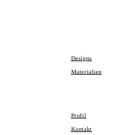
Quick View
Weed Viola
Quick View
Weed Sky
Designs
Materialien
Profil
Kontakt