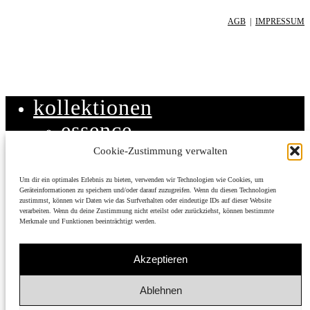
AGB
|
IMPRESSUM
kollektionen
essence
ambience
Cookie-Zustimmung verwalten
balance
Um dir ein optimales Erlebnis zu bieten, verwenden wir Technologien wie Cookies, um
Geräteinformationen zu speichern und/oder darauf zuzugreifen. Wenn du diesen Technologien
designs
zustimmst, können wir Daten wie das Surfverhalten oder eindeutige IDs auf dieser Website
verarbeiten. Wenn du deine Zustimmung nicht erteilst oder zurückziehst, können bestimmte
wet-system
Merkmale und Funktionen beeinträchtigt werden.
akustik
Akzeptieren
materialien
projekte
Ablehnen